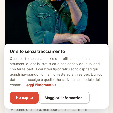
Un sito senza tracciamento
Questo sito non usa cookie di profilazione, non ha
strumenti di analisi statistica e non condivide i tuoi dati
con terze parti. I caratteri tipografici sono ospitati qui,
quindi navigando non fai richieste ad altri server. L'unico
dato che raccolgo è quello che scrivi tu nel modulo dei
contatti.
Leggi l'informativa
.
Maggiori informazioni
Ho capito
DAI 16 ANNI E ADULTI
Appaio e dunque sono… o forse no?!
Apparire o essere, nell'epoca dei social media